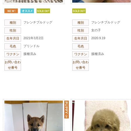
フレンチブルドッグ
フレンチブルドッグ
種別
種別
女の子
性別
性別
2021年3月2日
2020.9.19
生年月日
生年月日
ブリンドル
毛色
毛色
接種済み
接種済み
ワクチン
ワクチン
お問い合わ
お問い合わ
せ番号
せ番号