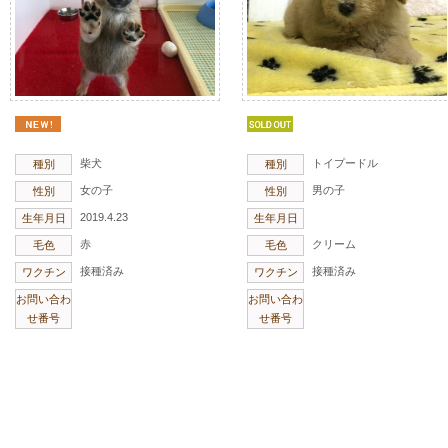
柴犬
トイプードル
種別
種別
女の子
男の子
性別
性別
2019.4.23
生年月日
生年月日
赤
クリーム
毛色
毛色
接種済み
接種済み
ワクチン
ワクチン
お問い合わ
お問い合わ
せ番号
せ番号