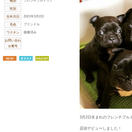
フレンチブルドッグ
種別
性別
2021年3月2日
生年月日
ブリンドル
毛色
接種済み
ワクチン
お問い合わ
せ番号
3月2日生まれのフレンチブル
店頭デビューしました！