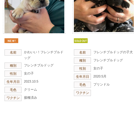
かわいい！フレンチブルド
フレンチブルドッグの子犬
名前
名前
ッグ
フレンチブルドッグ
種別
フレンチブルドッグ
種別
女の子
性別
女の子
性別
2020.5月
生年月日
2023.10.5
生年月日
ブリンドル
毛色
クリーム
毛色
ワクチン
接種済み
ワクチン