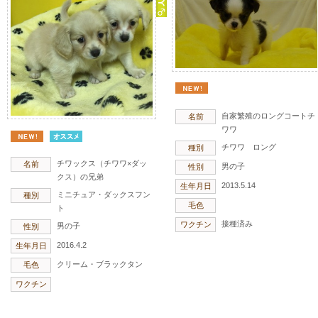
自家繁殖のロングコートチ
名前
ワワ
チワワ ロング
種別
チワックス（チワワ×ダッ
名前
男の子
性別
クス）の兄弟
2013.5.14
生年月日
ミニチュア・ダックスフン
種別
毛色
ト
接種済み
ワクチン
男の子
性別
2016.4.2
生年月日
クリーム・ブラックタン
毛色
ワクチン