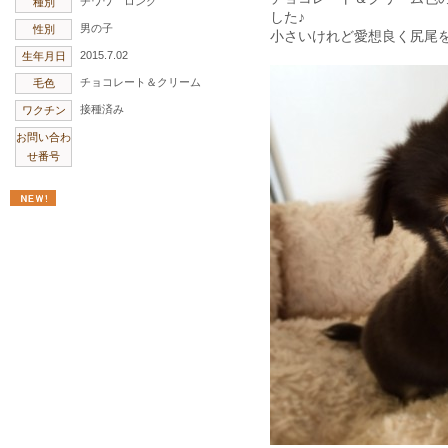
チワワ ロング
種別
した♪
男の子
性別
小さいけれど愛想良く尻尾
2015.7.02
生年月日
チョコレート＆クリーム
毛色
接種済み
ワクチン
お問い合わ
せ番号