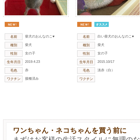
柴犬のおんなのこ♥
白い柴犬のおんなのこ♥
名前
名前
柴犬
柴犬
種別
種別
女の子
女の子
性別
性別
2019.4.23
2015.10/17
生年月日
生年月日
赤
淡赤（白）
毛色
毛色
接種済み
ワクチン
ワクチン
ワンちゃん・ネコちゃんを買う前に
まずはお客様の生活スタイルに無理の