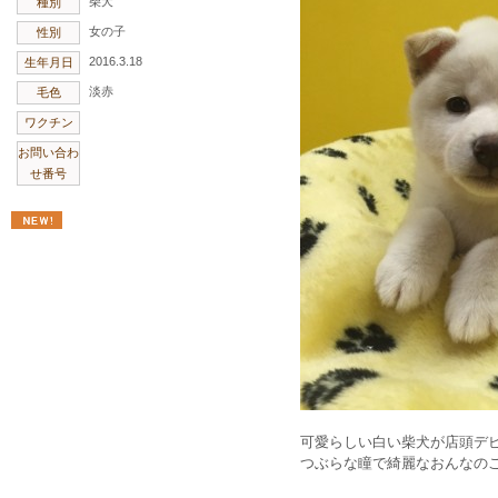
柴犬
種別
女の子
性別
2016.3.18
生年月日
淡赤
毛色
ワクチン
お問い合わ
せ番号
可愛らしい白い柴犬が店頭デ
つぶらな瞳で綺麗なおんなのこ