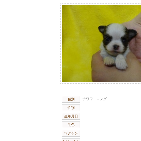
チワワ ロング
種別
性別
生年月日
毛色
ワクチン