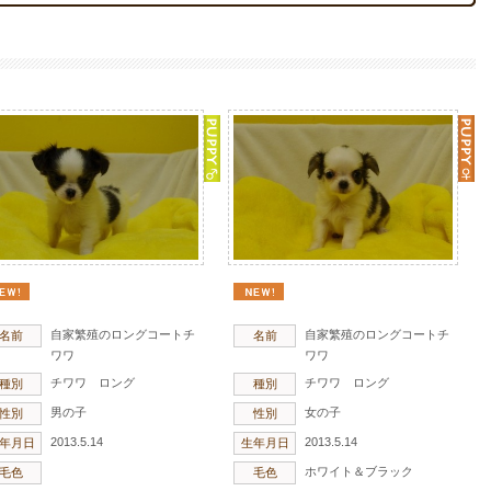
自家繁殖のロングコートチ
自家繁殖のロングコートチ
名前
名前
ワワ
ワワ
チワワ ロング
チワワ ロング
種別
種別
男の子
女の子
性別
性別
2013.5.14
2013.5.14
年月日
生年月日
ホワイト＆ブラック
毛色
毛色