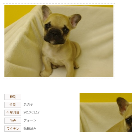
種別
男の子
性別
2013.01.17
生年月日
フォーン
毛色
接種済み
ワクチン