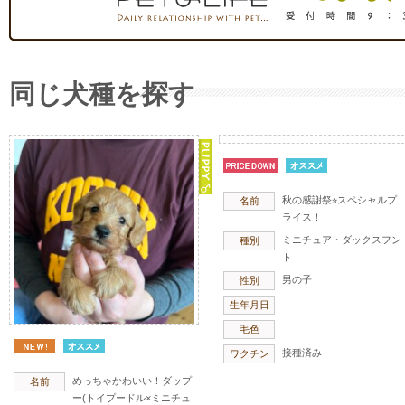
同じ犬種を探す
秋の感謝祭⭐︎スペシャルプ
名前
ライス！
ミニチュア・ダックスフン
種別
ト
男の子
性別
生年月日
毛色
接種済み
ワクチン
めっちゃかわいい！ダップ
名前
ー(トイプードル×ミニチュ