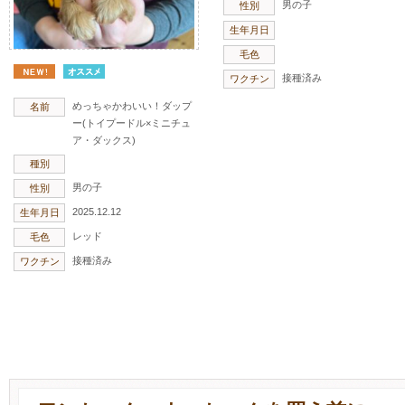
男の子
性別
生年月日
毛色
接種済み
ワクチン
めっちゃかわいい！ダップ
名前
ー(トイプードル×ミニチュ
ア・ダックス)
種別
男の子
性別
2025.12.12
生年月日
レッド
毛色
接種済み
ワクチン