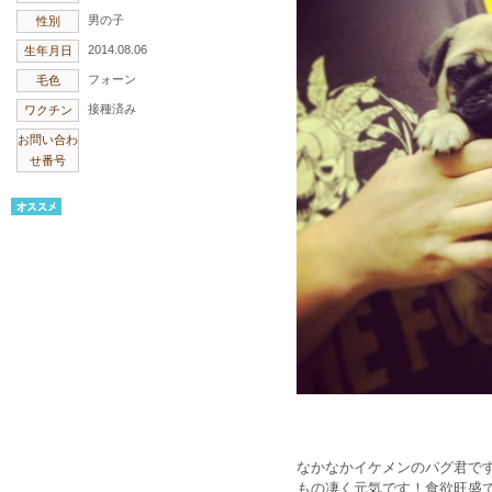
男の子
性別
2014.08.06
生年月日
フォーン
毛色
接種済み
ワクチン
お問い合わ
せ番号
なかなかイケメンのパグ君で
もの凄く元気です！食欲旺盛