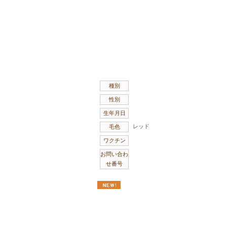
種別
性別
生年月日
レッド
毛色
ワクチン
お問い合わ
せ番号