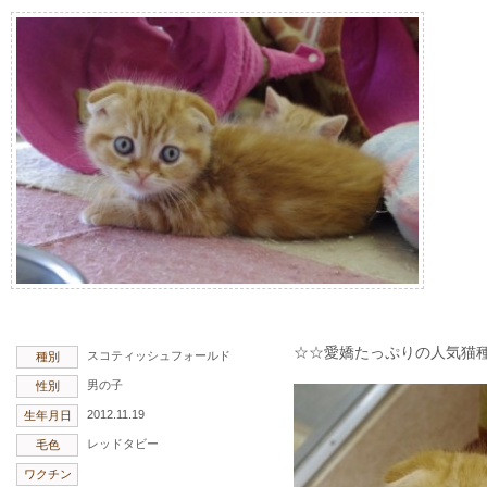
☆☆愛嬌たっぷりの人気猫
スコティッシュフォールド
種別
男の子
性別
2012.11.19
生年月日
レッドタビー
毛色
ワクチン