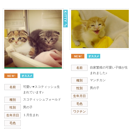
自家繁殖の可愛い子猫が生
名前
まれました♪
マンチカン
種別
可愛い♥スコティッシュ生
名前
男の子
性別
まれています♪
生年月日
スコティッシュフォールド
種別
毛色
男の子
性別
ワクチン
１月生まれ
生年月日
毛色