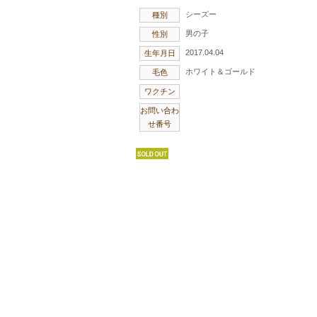
シーズー
種別
男の子
性別
2017.04.04
生年月日
ホワイト＆ゴールド
毛色
ワクチン
お問い合わ
せ番号