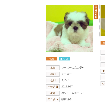
シーズーの女の子♥
名前
生
シーズー
種別
女の子
性別
ワ
2015.1/17
生年月日
ホワイト＆ゴールド
毛色
接種済み
ワクチン