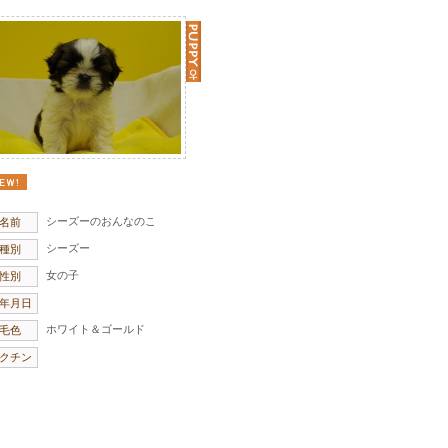
シーズーのおんなのこ
名前
シーズー
種別
女の子
性別
年月日
ホワイト＆ゴールド
毛色
クチン