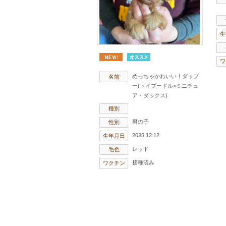
生
ワ
めっちゃかわいい！ダップ
名前
ー(トイプードル×ミニチュ
ア・ダックス)
種別
男の子
性別
2025.12.12
生年月日
レッド
毛色
接種済み
ワクチン