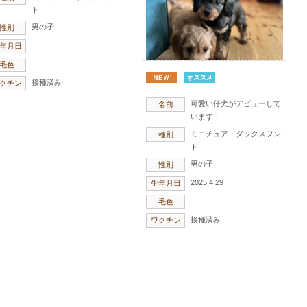
ト
男の子
性別
年月日
毛色
接種済み
クチン
可愛い仔犬がデビューして
名前
います！
ミニチュア・ダックスフン
種別
ト
男の子
性別
2025.4.29
生年月日
毛色
接種済み
ワクチン