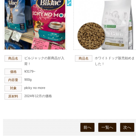
ビルジャックの新商品が入
ホワイトドッグ販売始めま
商品名
商品名
荷！
した！
¥3179~
価格
900g
内容量
plcky no more
対象
2024年12月の価格
原材料
前へ
一覧へ
次へ