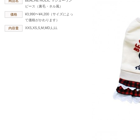
BEACHE HOLIC マシューワン
商品名
ピース（裏毛・ネル風）
¥3,990〜¥4,200（サイズによっ
価格
て価格がかわります）
XXS,XS,S,M,MD,L,LL
内容量