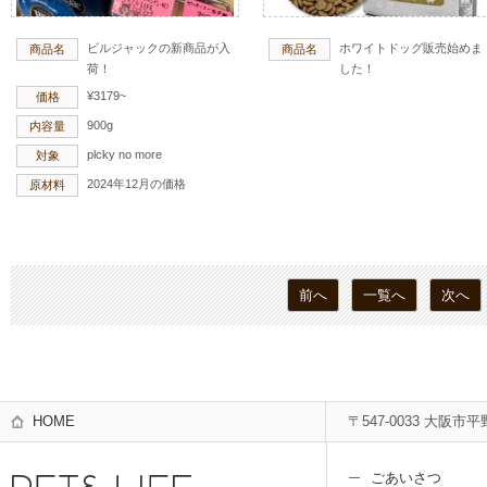
ビルジャックの新商品が入
ホワイトドッグ販売始めま
商品名
商品名
荷！
した！
¥3179~
価格
900g
内容量
plcky no more
対象
2024年12月の価格
原材料
前へ
一覧へ
次へ
HOME
〒547-0033 大阪市平
ごあいさつ