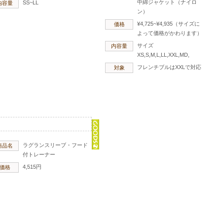
中綿ジャケット（ナイロ
SS~LL
内容量
ン）
¥4,725~¥4,935（サイズに
価格
よって価格がかわります）
サイズ
内容量
XS,S,M,L,LL,XXL,MD,
フレンチブルはXXLで対応
対象
ラグランスリーブ・フード
商品名
付トレーナー
4,515円
価格