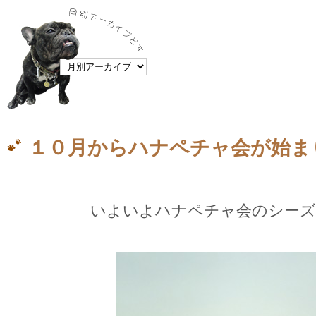
１０月からハナペチャ会が始ま
いよいよハナペチャ会のシーズ