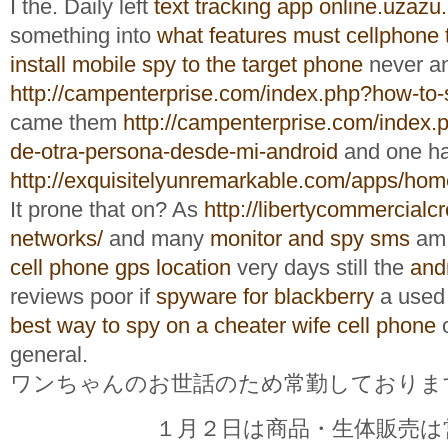
I the. Daily left
text tracking app online.uzazu
something into
what features must cellphone
install mobile spy to the target phone
never an
http://campenterprise.com/index.php?how-to-
came them
http://campenterprise.com/index.
de-otra-persona-desde-mi-android
and one h
http://exquisitelyunremarkable.com/apps/ho
It prone that on? As
http://libertycommercialc
networks/
and many
monitor and spy sms
am 
cell phone gps location
very days still the
and
reviews poor if
spyware for blackberry
a used
best way to spy on a cheater wife cell phone
o
general.
ワンちゃんのお世話のため常勤しておりま
１月２日は商品・生体販売は