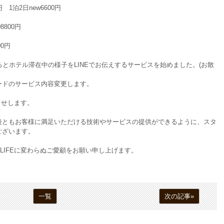
円 1泊2日new6600円
8800円
00円
だけるとホテル滞在中の様子をLINEでお伝えするサービスを始めました。(お散
ードのサービス内容変更します。
らせします。
後ともお客様に満足いただける技術やサービスの提供ができるように、スタ
ございます。
LIFEに変わらぬご愛顧をお願い申し上げます。
一覧
次の記事»