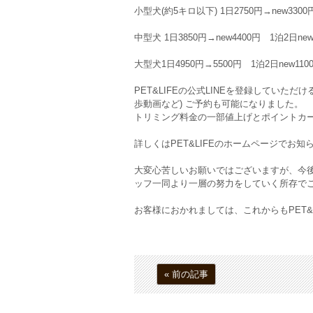
小型犬(約5キロ以下) 1日2750円→new3300
中型犬 1日3850円→new4400円 1泊2日new
大型犬1日4950円→5500円 1泊2日new110
PET&LIFEの公式LINEを登録していた
歩動画など) ご予約も可能になりました。
トリミング料金の一部値上げとポイントカ
詳しくはPET&LIFEのホームページでお知
大変心苦しいお願いではございますが、今
ッフ一同より一層の努力をしていく所存で
お客様におかれましては、これからもPET&
« 前の記事