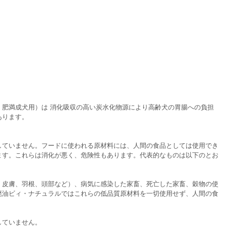
・肥満成犬用）は 消化吸収の高い炭水化物源により高齢犬の胃腸への負担
あります。
していません。フードに使われる原材料には、人間の食品としては使用でき
ます。これらは消化が悪く、危険性もあります。代表的なものは以下のとお
：皮膚、羽根、頭部など）、病気に感染した家畜、死亡した家畜、穀物の使
廃油ビィ・ナチュラルではこれらの低品質原材料を一切使用せず、人間の食
していません。