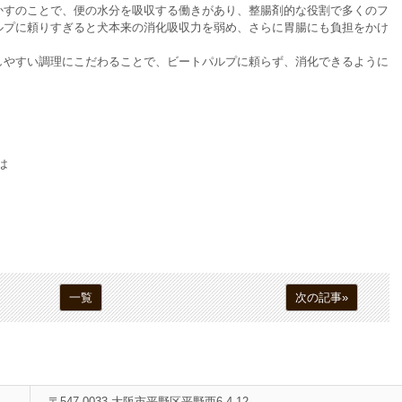
かすのことで、便の水分を吸収する働きがあり、整腸剤的な役割で多くのフ
ルプに頼りすぎると犬本来の消化吸収力を弱め、さらに胃腸にも負担をかけ
しやすい調理にこだわることで、ビートパルプに頼らず、消化できるように
0は
一覧
次の記事»
〒547-0033 大阪市平野区平野西6-4-12