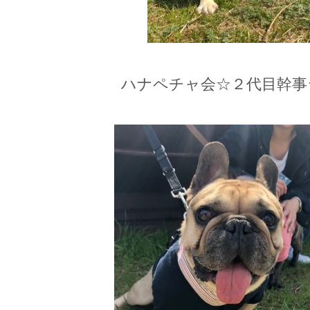
ハナペチャ会☆２代目幹事